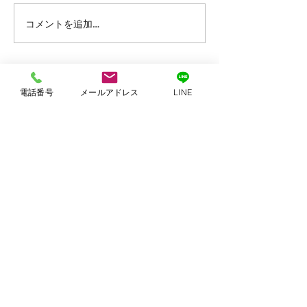
コメントを追加…
マイベストプロ５月１４
広島市プレミア
日中国新聞朝刊掲載
券
CONTACT
電話番号
メールアドレス
LINE
​お問い合わせ・お見積り
現場調査無料・お見積り無料・ご相談のみ無料
お気軽にご連絡ください。
お電話のお問い合わせは自動音声が流れます
自動音声終了後にお名前、お電話番号、ご用件をお
話しください
082ｰ233-0354
​受付時間：9:00~17:00
Email
info@morimoto-gumi.co.jp
✉お問い合わせ