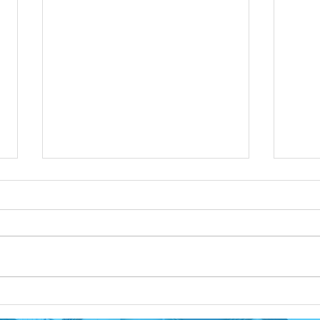
広島
マイベストプロ５月１４日中
国新聞朝刊掲載