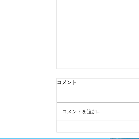
熱中症勉強会
コメント
熱中症の勉強会がありました。当
たり前ですがこまめな水分補給、
休憩が大切です。この時期は休憩
コメントを追加…
が多くなります。作業員の命を守
るためご理解いただければ幸いで
す。