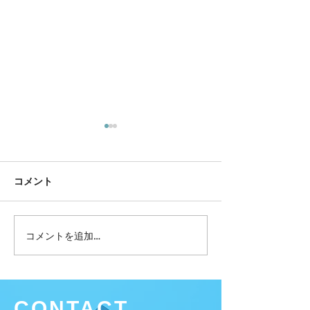
コメント
コメントを追加…
マイベストプロ５月１４
広島市プレミア
日中国新聞朝刊掲載
券
CONTACT